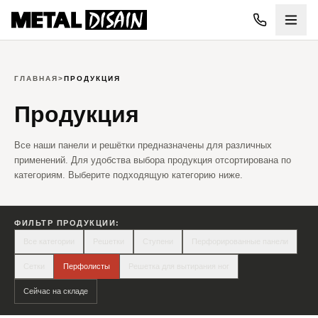
Перейти к содержимому
ГЛАВНАЯ
>
ПРОДУКЦИЯ
Продукция
Все наши панели и решётки предназначены для различных
применений. Для удобства выбора продукция отсортирована по
категориям. Выберите подходящую категорию ниже.
ФИЛЬТР ПРОДУКЦИИ:
Все категории
Решетки
Ступени
Перфорированные панели
Сетки
Перфолисты
Решетка для вытирания ног
Сейчас на складе