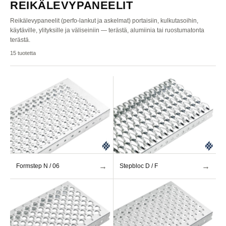
REIKÄLEVYPANEELIT
Reikälevypaneelit (perfo-lankut ja askelmat) portaisiin, kulkutasoihin,
käytäville, ylityksille ja väliseiniin — terästä, alumiinia tai ruostumatonta
terästä.
15
tuotetta
→
→
Formstep N / 06
Stepbloc D / F