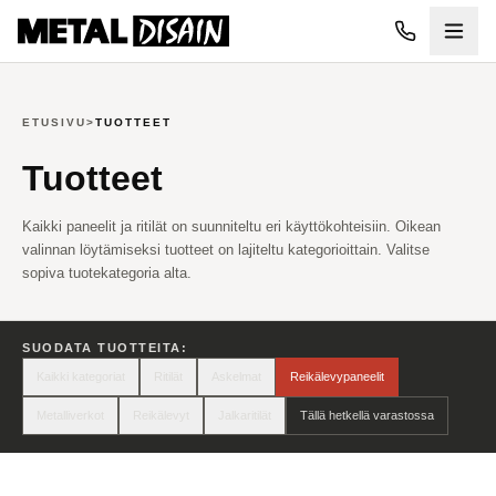
Siirry pääsisältöön
ETUSIVU
>
TUOTTEET
Tuotteet
Kaikki paneelit ja ritilät on suunniteltu eri käyttökohteisiin. Oikean
valinnan löytämiseksi tuotteet on lajiteltu kategorioittain. Valitse
sopiva tuotekategoria alta.
SUODATA TUOTTEITA:
Kaikki kategoriat
Ritilät
Askelmat
Reikälevypaneelit
Metalliverkot
Reikälevyt
Jalkaritilät
Tällä hetkellä varastossa