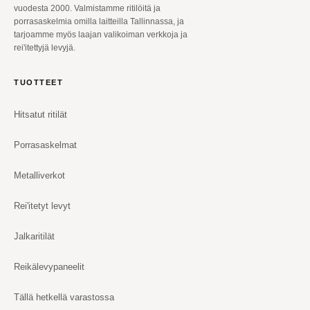
vuodesta 2000. Valmistamme ritilöitä ja
porrasaskelmia omilla laitteilla Tallinnassa, ja
tarjoamme myös laajan valikoiman verkkoja ja
rei'itettyjä levyjä.
TUOTTEET
Hitsatut ritilät
Porrasaskelmat
Metalliverkot
Rei'itetyt levyt
Jalkaritilät
Reikälevypaneelit
Tällä hetkellä varastossa