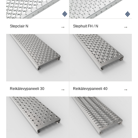
→
→
Stepclair N
Stephuit FH / N
→
→
Reikälevypaneeli 30
Reikälevypaneeli 40