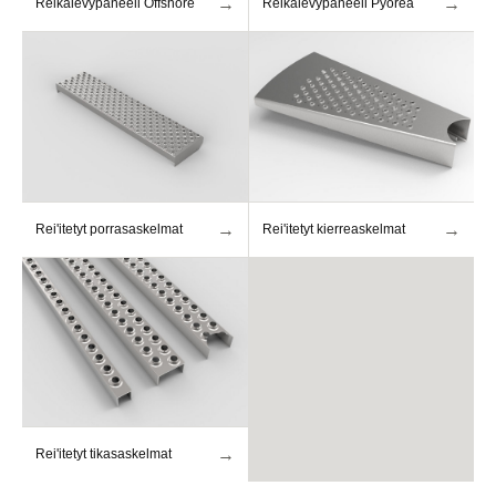
→
→
Reikälevypaneeli Offshore
Reikälevypaneeli Pyöreä
→
→
Rei'itetyt porrasaskelmat
Rei'itetyt kierreaskelmat
→
Rei'itetyt tikasaskelmat