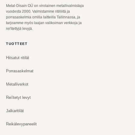
Metal-Disain OÜ on virolainen metallivalmistaja
vuodesta 2000. Valmistamme ritilöitä ja
porrasaskelmia omilla laitteilla Tallinnassa, ja
tarjoamme myös laajan valikoiman verkkoja ja
rei'itettyjä levyjä.
TUOTTEET
Hitsatut ritilät
Porrasaskelmat
Metalliverkot
Rei'itetyt levyt
Jalkaritilät
Reikälevypaneelit