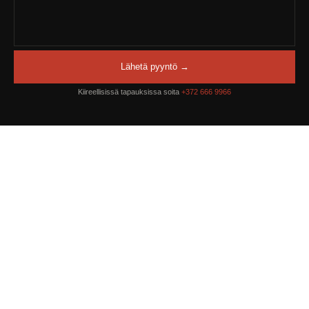
Lähetä pyyntö →
Kiireellisissä tapauksissa soita
+372 666 9966