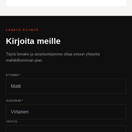
LÄHETÄ PYYNTÖ
Kirjoita meille
Täytä lomake ja asiantuntijamme ottaa sinuun yhteyttä
mahdollisimman pian.
ETUNIMI *
SUKUNIMI *
YRITYS