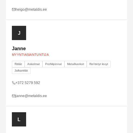
heigo@metaldis.ee
J
Janne
MYYNTIASIANTUNTIJA
Ritilät
Askelmat
Profiilipinnat
Metalliverkot
Rei'itetyt levyt
Jalkaritilät
+372 5279 592
janne@metaldis.ee
L