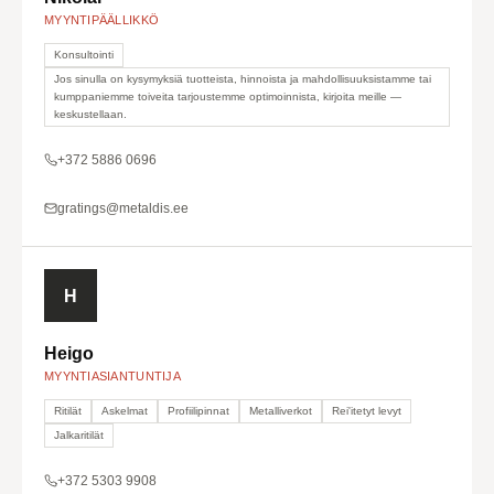
MYYNTIPÄÄLLIKKÖ
Konsultointi
Jos sinulla on kysymyksiä tuotteista, hinnoista ja mahdollisuuksistamme tai
kumppaniemme toiveita tarjoustemme optimoinnista, kirjoita meille —
keskustellaan.
+372 5886 0696
gratings@metaldis.ee
H
Heigo
MYYNTIASIANTUNTIJA
Ritilät
Askelmat
Profiilipinnat
Metalliverkot
Rei'itetyt levyt
Jalkaritilät
+372 5303 9908