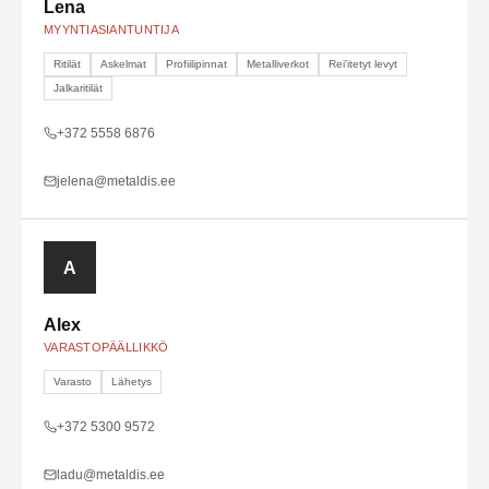
Lena
MYYNTIASIANTUNTIJA
Ritilät
Askelmat
Profiilipinnat
Metalliverkot
Rei'itetyt levyt
Jalkaritilät
+372 5558 6876
jelena@metaldis.ee
A
Alex
VARASTOPÄÄLLIKKÖ
Varasto
Lähetys
+372 5300 9572
ladu@metaldis.ee