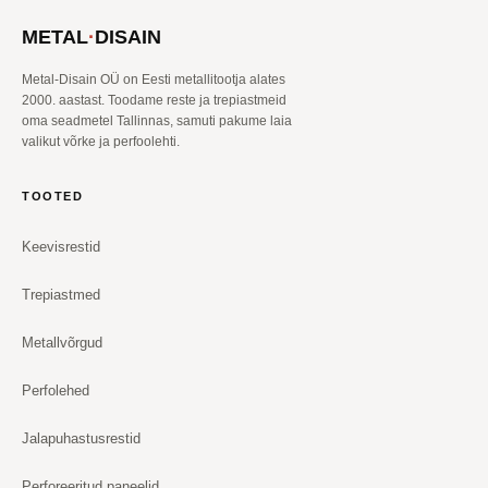
METAL
·
DISAIN
Metal-Disain OÜ on Eesti metallitootja alates
2000. aastast. Toodame reste ja trepiastmeid
oma seadmetel Tallinnas, samuti pakume laia
valikut võrke ja perfoolehti.
TOOTED
Keevisrestid
Trepiastmed
Metallvõrgud
Perfolehed
Jalapuhastusrestid
Perforeeritud paneelid