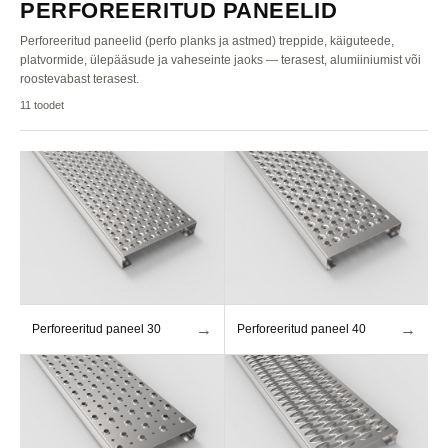
PERFOREERITUD PANEELID
Perforeeritud paneelid (perfo planks ja astmed) treppide, käiguteede,
platvormide, ülepääsude ja vaheseinte jaoks — terasest, alumiiniumist või
roostevabast terasest.
11
toodet
→
→
Perforeeritud paneel 30
Perforeeritud paneel 40