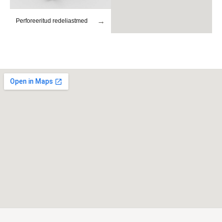
→
Perforeeritud redeliastmed