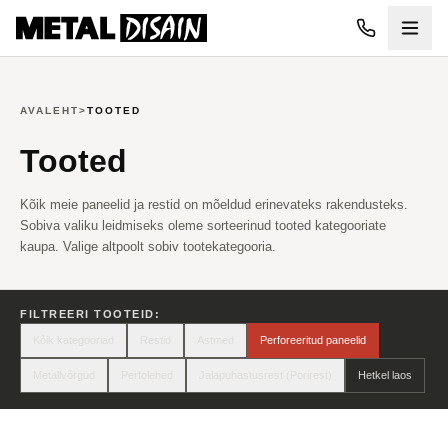
Liigu põhisisu juurde
AVALEHT
>
TOOTED
Tooted
Kõik meie paneelid ja restid on mõeldud erinevateks rakendusteks.
Sobiva valiku leidmiseks oleme sorteerinud tooted kategooriate
kaupa. Valige altpoolt sobiv tootekategooria.
FILTREERI TOOTEID:
Kõik kategooriad
Restid
Astmed
Perforeeritud paneelid
Metallvõrgud
Perfolehed
Jalapuhastusrest (Porirest)
Hetkel laos