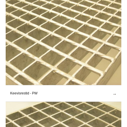
→
Keevisrestid - PW