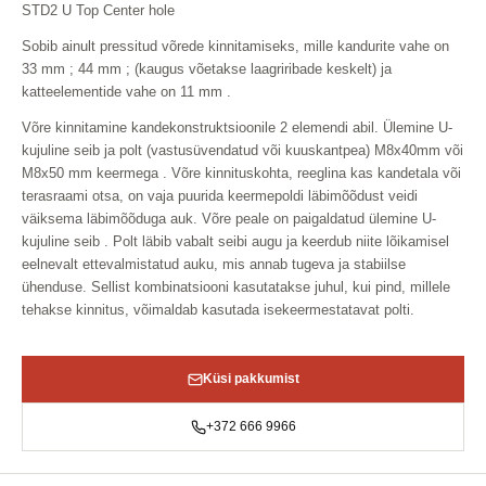
STD2 U Top Center hole
Sobib ainult pressitud võrede kinnitamiseks, mille kandurite vahe on
33 mm ; 44 mm ; (kaugus võetakse laagriribade keskelt) ja
katteelementide vahe on 11 mm .
Võre kinnitamine kandekonstruktsioonile 2 elemendi abil. Ülemine U-
kujuline seib ja polt (vastusüvendatud või kuuskantpea) M8x40mm või
M8x50 mm keermega . Võre kinnituskohta, reeglina kas kandetala või
terasraami otsa, on vaja puurida keermepoldi läbimõõdust veidi
väiksema läbimõõduga auk. Võre peale on paigaldatud ülemine U-
kujuline seib . Polt läbib vabalt seibi augu ja keerdub niite lõikamisel
eelnevalt ettevalmistatud auku, mis annab tugeva ja stabiilse
ühenduse. Sellist kombinatsiooni kasutatakse juhul, kui pind, millele
tehakse kinnitus, võimaldab kasutada isekeermestatavat polti.
Küsi pakkumist
+372 666 9966