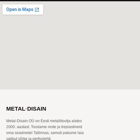
METAL
·
DISAIN
Metal-Disain OÜ on Eesti metallitootja alates
2000. aastast. Toodame reste ja trepiastmeid
oma seadmetel Tallinnas, samuti pakume laia
valikut võrke ja perfoolehti.