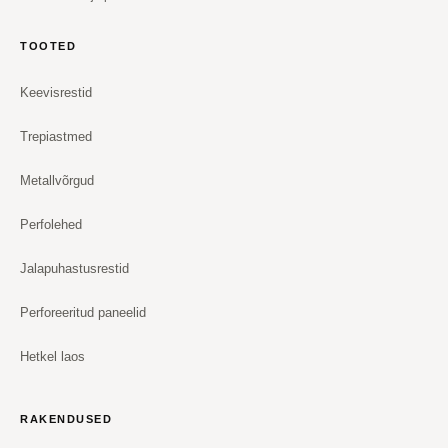
TOOTED
Keevisrestid
Trepiastmed
Metallvõrgud
Perfolehed
Jalapuhastusrestid
Perforeeritud paneelid
Hetkel laos
RAKENDUSED