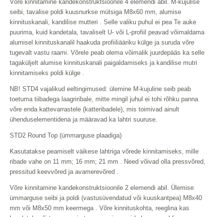
Võre kinnitamine kandekonstruktsioonile 4 elemendi abil. M-kujulise
seibi, tavalise poldi kuusnurkse mütsiga M8x60 mm, alumise
kinnituskanali, kandilise mutteri . Selle valiku puhul ei pea Te auke
puurima, kuid kandetala, tavaliselt U- või L-profiil peavad võimaldama
alumisel kinnituskanalil haakuda profiiliääriku külge ja suruda võre
tugevalt vastu raami. Võrele peab olema võimalik juurdepääs ka selle
tagaküljelt alumise kinnituskanali paigaldamiseks ja kandilise mutri
kinnitamiseks poldi külge .
NB! STD4 vajalikud eeltingimused: ülemine M-kujuline seib peab
toetuma tiibadega laagriribale, mitte mingil juhul ei tohi rõhku panna
võre enda kattevarrastele (katteribadele), mis toimivad ainult
ühenduselementidena ja määravad ka lahtri suuruse.
STD2 Round Top (ümmarguse plaadiga)
Kasutatakse peamiselt väikese lahtriga võrede kinnitamiseks, mille
ribade vahe on 11 mm; 16 mm; 21 mm . Need võivad olla pressvõred,
pressitud keevvõred ja avamerevõred .
Võre kinnitamine kandekonstruktsioonile 2 elemendi abil. Ülemise
ümmarguse seibi ja poldi (vastusüvendatud või kuuskantpea) M8x40
mm või M8x50 mm keermega . Võre kinnituskohta, reeglina kas