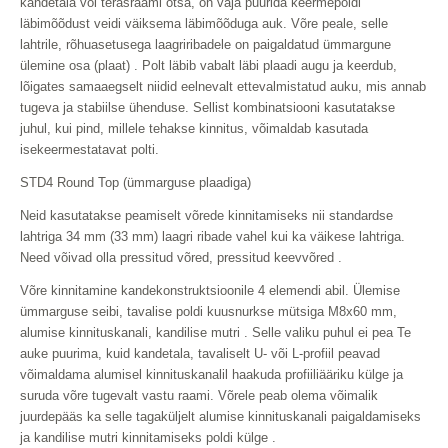
kandetala või terasraami otsa, on vaja puurida keermepoldi
läbimõõdust veidi väiksema läbimõõduga auk. Võre peale, selle
lahtrile, rõhuasetusega laagriribadele on paigaldatud ümmargune
ülemine osa (plaat) . Polt läbib vabalt läbi plaadi augu ja keerdub,
lõigates samaaegselt niidid eelnevalt ettevalmistatud auku, mis annab
tugeva ja stabiilse ühenduse. Sellist kombinatsiooni kasutatakse
juhul, kui pind, millele tehakse kinnitus, võimaldab kasutada
isekeermestatavat polti.
STD4 Round Top (ümmarguse plaadiga)
Neid kasutatakse peamiselt võrede kinnitamiseks nii standardse
lahtriga 34 mm (33 mm) laagri ribade vahel kui ka väikese lahtriga.
Need võivad olla pressitud võred, pressitud keevvõred .
Võre kinnitamine kandekonstruktsioonile 4 elemendi abil. Ülemise
ümmarguse seibi, tavalise poldi kuusnurkse mütsiga M8x60 mm,
alumise kinnituskanali, kandilise mutri . Selle valiku puhul ei pea Te
auke puurima, kuid kandetala, tavaliselt U- või L-profiil peavad
võimaldama alumisel kinnituskanalil haakuda profiiliääriku külge ja
suruda võre tugevalt vastu raami. Võrele peab olema võimalik
juurdepääs ka selle tagaküljelt alumise kinnituskanali paigaldamiseks
ja kandilise mutri kinnitamiseks poldi külge .