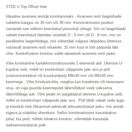
STD2 U Top Offset hole
Ideaalne avamere restide kinnitamiseks . Avamere resti laagriribade
vaheline kaugus on 34 mm või 38 mm. Konstruktsiooni poolest
sarnaneb see rohkem keevitatud pressitud võrega. Siin on laagriribade
vahele keevitatud täiendav ümarlatt D - 5 mm või D - 8 mm, mis on
paralleelne laagriribidega, mis vähendab valguse läbipääsu lahtrisse
vastavalt avamere resti nõuetele, 15 mm kuul ei tohi pääseda läbi
võre. Keskeltväline kinnitus sobib ideaalselt avamere resti jaoks.
Võre kinnitamine kandekonstruktsioonile 2 elemendi abil. Ülemine U-
kujuline seib, milell on keskkohast väljapoole jääv ava ja polt
(vastusüvendatud või kuuskantpea) M8x40 mm või M8x50 mm
keermega . Võre kinnituskohta, reeglina kas kandetala või terasraami
otsa, on vaja puurida keermepoldi läbimõõdust veidi väiksema
läbimõõduga auk. Võre peale on paigaldatud ülemine U-kujuline seib,
millel on keskkohast väljapoole jääv ava . Polt läbib vabalt seibi augu
ja keerdub niite lõikamisel eelnevalt ettevalmistatud auku, mis annab
tugeva ja stabiilse ühenduse. Sellist kombinatsiooni kasutatakse
juhul, kui pind, millele tehakse kinnitus, võimaldab kasutada
isekeermestatavat polti.