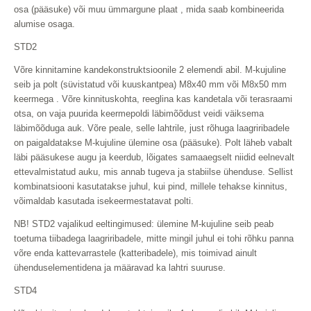
osa (pääsuke) või muu ümmargune plaat , mida saab kombineerida
alumise osaga.
STD2
Võre kinnitamine kandekonstruktsioonile 2 elemendi abil. M-kujuline
seib ja polt (süvistatud või kuuskantpea) M8x40 mm või M8x50 mm
keermega . Võre kinnituskohta, reeglina kas kandetala või terasraami
otsa, on vaja puurida keermepoldi läbimõõdust veidi väiksema
läbimõõduga auk. Võre peale, selle lahtrile, just rõhuga laagriribadele
on paigaldatakse M-kujuline ülemine osa (pääsuke). Polt läheb vabalt
läbi pääsukese augu ja keerdub, lõigates samaaegselt niidid eelnevalt
ettevalmistatud auku, mis annab tugeva ja stabiilse ühenduse. Sellist
kombinatsiooni kasutatakse juhul, kui pind, millele tehakse kinnitus,
võimaldab kasutada isekeermestatavat polti.
NB! STD2 vajalikud eeltingimused: ülemine M-kujuline seib peab
toetuma tiibadega laagriribadele, mitte mingil juhul ei tohi rõhku panna
võre enda kattevarrastele (katteribadele), mis toimivad ainult
ühenduselementidena ja määravad ka lahtri suuruse.
STD4