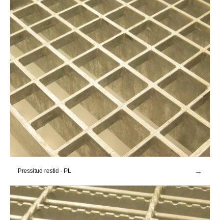
→
Pressitud restid - PL