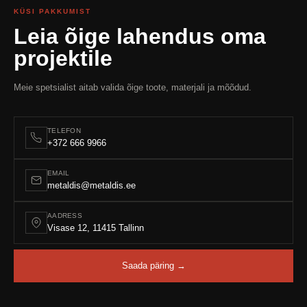
KÜSI PAKKUMIST
Leia õige lahendus oma
projektile
Meie spetsialist aitab valida õige toote, materjali ja mõõdud.
TELEFON
+372 666 9966
EMAIL
metaldis@metaldis.ee
AADRESS
Visase 12, 11415 Tallinn
Saada päring →