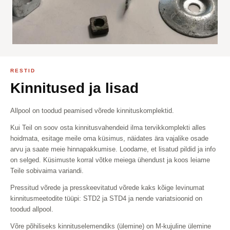
RESTID
Kinnitused ja lisad
Allpool on toodud peamised võrede kinnituskomplektid.
Kui Teil on soov osta kinnitusvahendeid ilma tervikkomplekti alles
hoidmata, esitage meile oma küsimus, näidates ära vajalike osade
arvu ja saate meie hinnapakkumise. Loodame, et lisatud pildid ja info
on selged. Küsimuste korral võtke meiega ühendust ja koos leiame
Teile sobivaima variandi.
Pressitud võrede ja presskeevitatud võrede kaks kõige levinumat
kinnitusmeetodite tüüpi: STD2 ja STD4 ja nende variatsioonid on
toodud allpool.
Võre põhiliseks kinnituselemendiks (ülemine) on M-kujuline ülemine