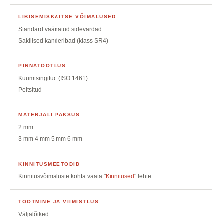
LIBISEMISKAITSE VÕIMALUSED
Standard väänatud sidevardad
Sakilised kanderibad (klass SR4)
PINNATÖÖTLUS
Kuumtsingitud (ISO 1461)
Peitsitud
MATERJALI PAKSUS
2 mm
3 mm 4 mm 5 mm 6 mm
KINNITUSMEETODID
Kinnitusvõimaluste kohta vaata "
Kinnitused
" lehte.
TOOTMINE JA VIIMISTLUS
Väljalõiked