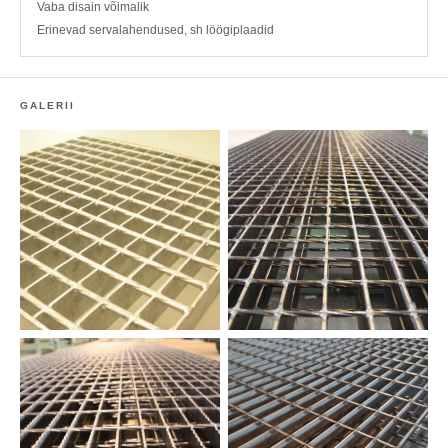
Vaba disain võimalik
Erinevad servalahendused, sh löögiplaadid
GALERII