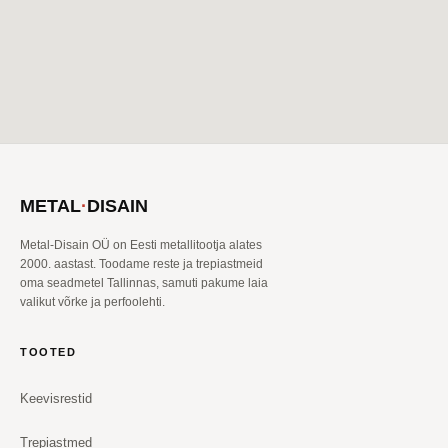
METAL
·
DISAIN
Metal-Disain OÜ on Eesti metallitootja alates
2000. aastast. Toodame reste ja trepiastmeid
oma seadmetel Tallinnas, samuti pakume laia
valikut võrke ja perfoolehti.
TOOTED
Keevisrestid
Trepiastmed