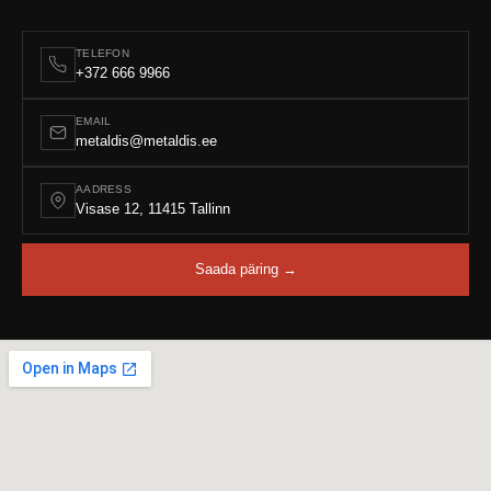
TELEFON
+372 666 9966
EMAIL
metaldis@metaldis.ee
AADRESS
Visase 12, 11415 Tallinn
Saada päring →