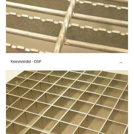
→
Keevisrestid - OSP