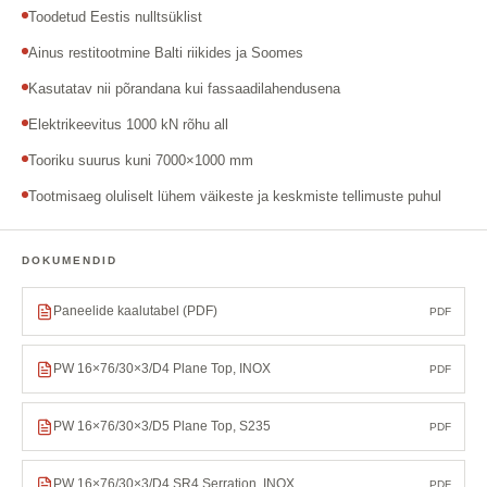
Toodetud Eestis nulltsüklist
Ainus restitootmine Balti riikides ja Soomes
Kasutatav nii põrandana kui fassaadilahendusena
Elektrikeevitus 1000 kN rõhu all
Tooriku suurus kuni 7000×1000 mm
Tootmisaeg oluliselt lühem väikeste ja keskmiste tellimuste puhul
DOKUMENDID
Paneelide kaalutabel (PDF)
PDF
PW 16×76/30×3/D4 Plane Top, INOX
PDF
PW 16×76/30×3/D5 Plane Top, S235
PDF
PW 16×76/30×3/D4 SR4 Serration, INOX
PDF