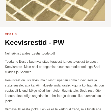
RESTID
Keevisrestid - PW
Nulltsüklist alates Eestis toodetud!
Toodame Eestis kuumvaltsitud terasest ja roostevabast terasest
Keevisreste. Meie näol on tegemist ainukese restitootmisega Balti
riikides ja Soomes.
Keevisrest on üks levinumaid restitüüpe tänu oma tugevusele ja
stabiilsusele, aga ka võimalusele anda vajalik kuju ja konfiguratsioon
vastavalt kliendi kõige nõudlikumatele nõudmistele. Seda restitüüpi
kasutatakse kõige sagedamini tehniliste ja tööstuslike ruumivajaduste
jaoks.
Viimase 10 aasta jooksul on ka esile kerkinud trend, mis lubab aga