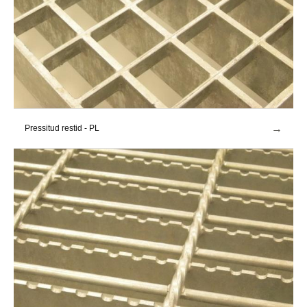
→
Pressitud restid - PL