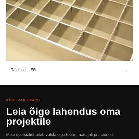
→
Täisrestid - FG
KÜSI PAKKUMIST
Leia õige lahendus oma
projektile
Meie spetsialist aitab valida õige toote, materjali ja mõõdud.