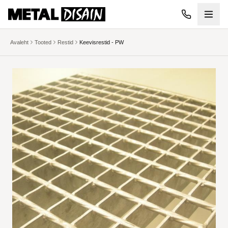
Liigu põhisisu juurde
Avaleht
Tooted
Restid
Keevisrestid - PW