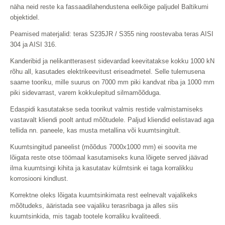
näha neid reste ka fassaadilahendustena eelkõige paljudel Baltikumi
objektidel.
Peamised materjalid: teras S235JR / S355 ning roostevaba teras AISI
304 ja AISI 316.
Kanderibid ja nelikantterasest sidevardad keevitatakse kokku 1000 kN
rõhu all, kasutades elektrikeevitust eriseadmetel. Selle tulemusena
saame tooriku, mille suurus on 7000 mm piki kandvat riba ja 1000 mm
piki sidevarrast, varem kokkulepitud silmamõõduga.
Edaspidi kasutatakse seda toorikut valmis restide valmistamiseks
vastavalt kliendi poolt antud mõõtudele. Paljud kliendid eelistavad aga
tellida nn. paneele, kas musta metallina või kuumtsingitult.
Kuumtsingitud paneelist (mõõdus 7000x1000 mm) ei soovita me
lõigata reste otse töömaal kasutamiseks kuna lõigete served jäävad
ilma kuumtsingi kihita ja kasutatav külmtsink ei taga korralikku
korrosiooni kindlust.
Korrektne oleks lõigata kuumtsinkimata rest eelnevalt vajalikeks
mõõtudeks, ääristada see vajaliku terasribaga ja alles siis
kuumtsinkida, mis tagab tootele korraliku kvaliteedi.