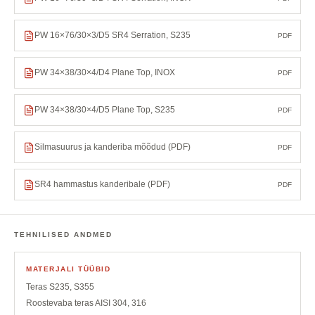
PW 16×76/30×3/D5 SR4 Serration, S235
PDF
PW 34×38/30×4/D4 Plane Top, INOX
PDF
PW 34×38/30×4/D5 Plane Top, S235
PDF
Silmasuurus ja kanderiba mõõdud (PDF)
PDF
SR4 hammastus kanderibale (PDF)
PDF
TEHNILISED ANDMED
MATERJALI TÜÜBID
Teras S235, S355
Roostevaba teras AISI 304, 316