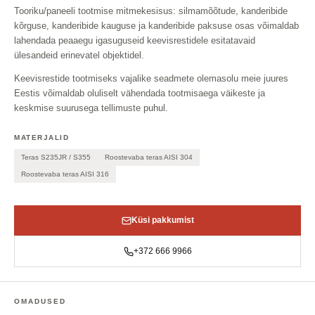
Tooriku/paneeli tootmise mitmekesisus: silmamõõtude, kanderibide
kõrguse, kanderibide kauguse ja kanderibide paksuse osas võimaldab
lahendada peaaegu igasuguseid keevisrestidele esitatavaid
ülesandeid erinevatel objektidel.
Keevisrestide tootmiseks vajalike seadmete olemasolu meie juures
Eestis võimaldab oluliselt vähendada tootmisaega väikeste ja
keskmise suurusega tellimuste puhul.
MATERJALID
Teras S235JR / S355
Roostevaba teras AISI 304
Roostevaba teras AISI 316
Küsi pakkumist
+372 666 9966
OMADUSED