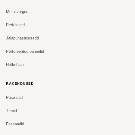
Metallvõrgud
Perfolehed
Jalapuhastusrestid
Perforeeritud paneelid
Hetkel laos
RAKENDUSED
Põrandad
Trepid
Fassaadid